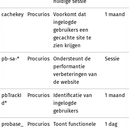
huidige sessie
cachekey
Procurios
Voorkomt dat
1 maand
ingelogde
gebruikers een
gecachte site te
zien krijgen
pb-sa-*
Procurios
Ondersteunt de
Sessie
performantie
verbeteringen van
de website
pbTrackI
Procurios
Identificatie van
1 maand
d*
ingelogde
gebruikers
probase_
Procurios
Toont functionele
1 dag