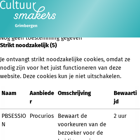
Beheer je cookies
Cookie-toestemming aanpassen
Ope
Zoeken
men
Nog geen toestemming gegeven
Strikt noodzakelijk (5)
Je ontvangt strikt noodzakelijke cookies, omdat ze
nodig zijn voor het juist functioneren van deze
website. Deze cookies kun je niet uitschakelen.
Naam
Aanbiede
Omschrijving
Bewaarti
r
jd
PBSESSIO
Procurios
Bewaart de
2 uur
N
voorkeuren van de
bezoeker voor de