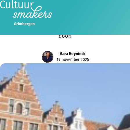
Cultuursmakers gaat door!
Ondanks de stopzetting van de subsidiëring vanaf
2026 door de Vlaamse Regering gaat Cultuursmakers
door!
Sara Heyninck
19 november 2025