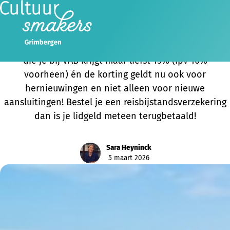
Ledenkorting VAB uitgebreid en voortaan ook voor
hernieuwingen!
Goed nieuws voor onze leden: voortaan is de korting
die je bij VAB krijgt maar liefst 15% (ipv 10%
voorheen) én de korting geldt nu ook voor
hernieuwingen en niet alleen voor nieuwe
aansluitingen! Bestel je een reisbijstandsverzekering
dan is je lidgeld meteen terugbetaald!
Sara Heyninck
5 maart 2026